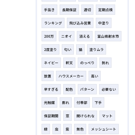
手抜き
長期保証
適切
定期点検
ランキング
飛び込み営業
中塗り
200万
ニオイ
消える
富山県射水市
2度塗り
匂い
猫
塗りムラ
ネイビー
軒天
のっぺり
剝れ
放置
ハウスメーカー
高い
早すぎる
配色
パターン
必要ない
光触媒
膨れ
付帯部
下手
保証期間
窓
開けられな
マット
緑
虫
紫
無色
メッシュシート