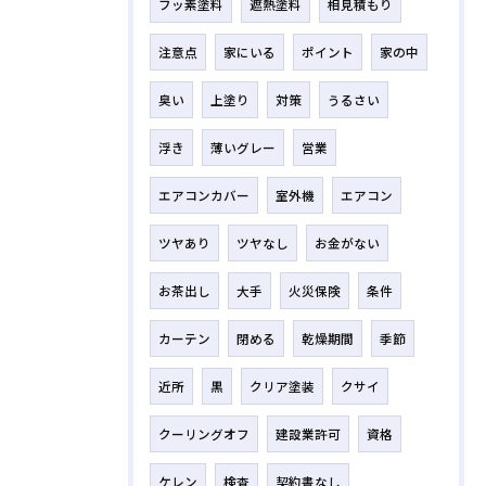
フッ素塗料
遮熱塗料
相見積もり
注意点
家にいる
ポイント
家の中
臭い
上塗り
対策
うるさい
浮き
薄いグレー
営業
エアコンカバー
室外機
エアコン
ツヤあり
ツヤなし
お金がない
お茶出し
大手
火災保険
条件
カーテン
閉める
乾燥期間
季節
近所
黒
クリア塗装
クサイ
クーリングオフ
建設業許可
資格
ケレン
検査
契約書なし