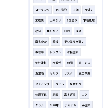
コーキング
高圧洗浄
工期
長引く
工程表
出来ない
3度塗り
下地処理
硬い
柔らかい
目的
保護
直るのか
築浅
早いほうが良い
希釈率
トラブル
水性塗料
油性塗料
水道代
隙間
施工ミス
洗濯物
セルフ
リスク
施工不良
タイミング
タイル
見積もり
体調不良
原因
高すぎる
コツ
チラシ
築20年
テカテカ
手塗り