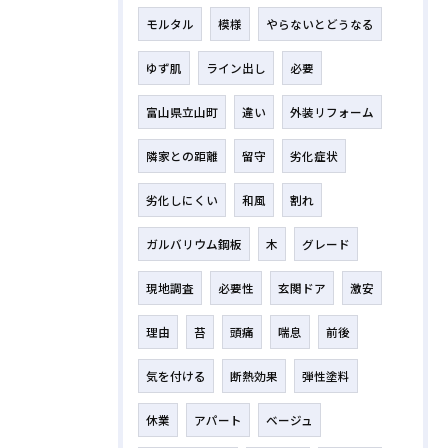
モルタル
模様
やらないとどうなる
ゆず肌
ライン出し
必要
富山県立山町
違い
外装リフォーム
隣家との距離
留守
劣化症状
劣化しにくい
和風
割れ
ガルバリウム鋼板
木
グレード
現地調査
必要性
玄関ドア
激安
理由
苔
頭痛
喘息
前後
気を付ける
断熱効果
弾性塗料
休業
アパート
ベージュ