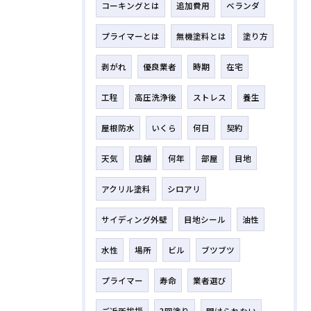
コーキングとは
追加費用
ベランダ
プライマーとは
無機塗料とは
塗り方
剥がれ
優良業者
時期
在宅
工程
高圧洗浄後
ストレス
養生
屋根防水
いくら
何日
契約
天気
店舗
何年
部屋
目地
アクリル塗料
シロアリ
サイディング外壁
目地シール
油性
水性
場所
ビル
ブツブツ
プライマー
寿命
業者選び