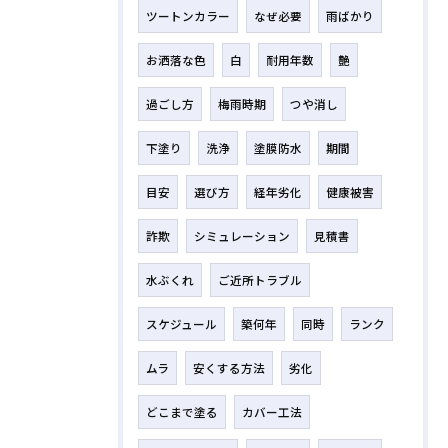
ツートンカラー
なぜ必要
雨ばかり
お洒落な色
白
耐用年数
艶
過ごし方
梅雨時期
つや消し
下塗り
洗浄
塗膜防水
期間
目安
選び方
経年劣化
健康被害
詐欺
シミュレーション
見積書
水ぶくれ
ご近所トラブル
スケジュール
築何年
同時
ランク
ムラ
安くする方法
劣化
どこまで塗る
カバー工法