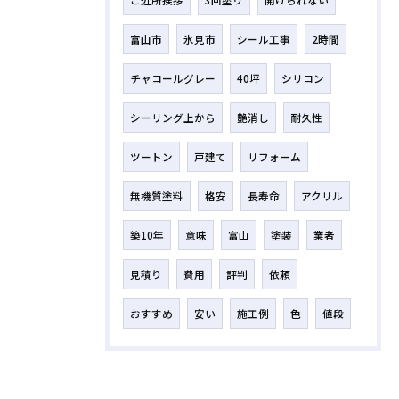
ご近所挨拶
3回塗り
開けられない
富山市
氷見市
シール工事
2時間
チャコールグレー
40坪
シリコン
シーリング上から
艶消し
耐久性
ツートン
戸建て
リフォーム
無機質塗料
格安
長寿命
アクリル
築10年
意味
富山
塗装
業者
見積り
費用
評判
依頼
おすすめ
安い
施工例
色
値段