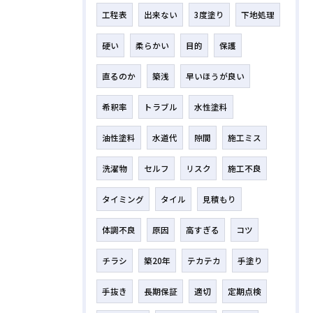
工程表
出来ない
3度塗り
下地処理
硬い
柔らかい
目的
保護
直るのか
築浅
早いほうが良い
希釈率
トラブル
水性塗料
油性塗料
水道代
隙間
施工ミス
洗濯物
セルフ
リスク
施工不良
タイミング
タイル
見積もり
体調不良
原因
高すぎる
コツ
チラシ
築20年
テカテカ
手塗り
手抜き
長期保証
適切
定期点検