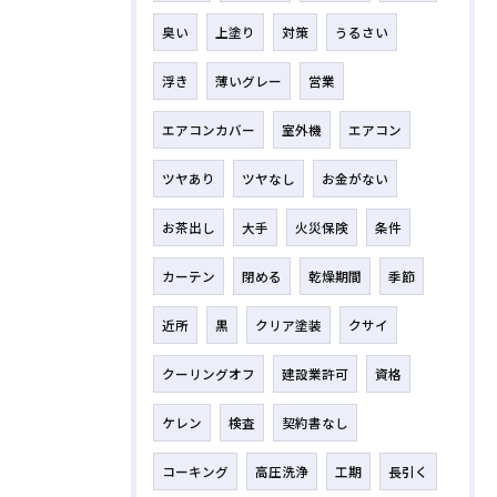
臭い
上塗り
対策
うるさい
浮き
薄いグレー
営業
エアコンカバー
室外機
エアコン
ツヤあり
ツヤなし
お金がない
お茶出し
大手
火災保険
条件
カーテン
閉める
乾燥期間
季節
近所
黒
クリア塗装
クサイ
クーリングオフ
建設業許可
資格
ケレン
検査
契約書なし
コーキング
高圧洗浄
工期
長引く