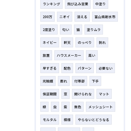
ランキング
飛び込み営業
中塗り
200万
ニオイ
消える
富山県射水市
2度塗り
匂い
猫
塗りムラ
ネイビー
軒天
のっぺり
剝れ
放置
ハウスメーカー
高い
早すぎる
配色
パターン
必要ない
光触媒
膨れ
付帯部
下手
保証期間
窓
開けられな
マット
緑
虫
紫
無色
メッシュシート
モルタル
模様
やらないとどうなる