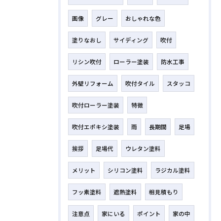
画像
グレー
おしゃれな色
塗りなおし
サイディング
吹付
リシン吹付
ローラー塗装
防水工事
外壁リフォーム
吹付タイル
スタッコ
吹付ローラー塗装
特徴
吹付エポキシ塗装
雨
長期間
足場
挨拶
足場代
ウレタン塗料
メリット
シリコン塗料
ラジカル塗料
フッ素塗料
遮熱塗料
相見積もり
注意点
家にいる
ポイント
家の中