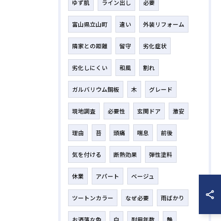
ゆず肌
ライン出し
必要
富山県立山町
違い
外装リフォーム
隣家との距離
留守
劣化症状
劣化しにくい
和風
割れ
ガルバリウム鋼板
木
グレード
現地調査
必要性
玄関ドア
激安
理由
苔
頭痛
喘息
前後
気を付ける
断熱効果
弾性塗料
休業
アパート
ベージュ
ツートンカラー
なぜ必要
雨ばかり
お洒落な色
白
耐用年数
艶