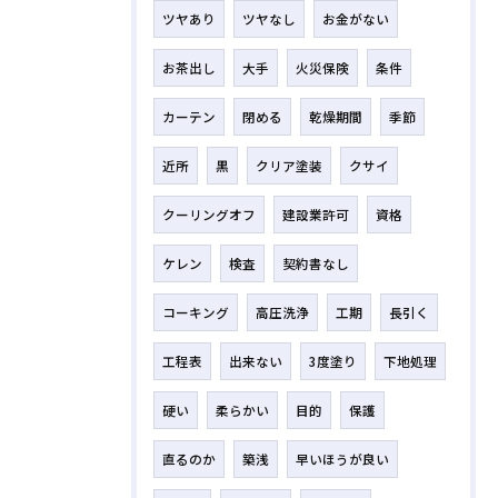
ツヤあり
ツヤなし
お金がない
お茶出し
大手
火災保険
条件
カーテン
閉める
乾燥期間
季節
近所
黒
クリア塗装
クサイ
クーリングオフ
建設業許可
資格
ケレン
検査
契約書なし
コーキング
高圧洗浄
工期
長引く
工程表
出来ない
3度塗り
下地処理
硬い
柔らかい
目的
保護
直るのか
築浅
早いほうが良い