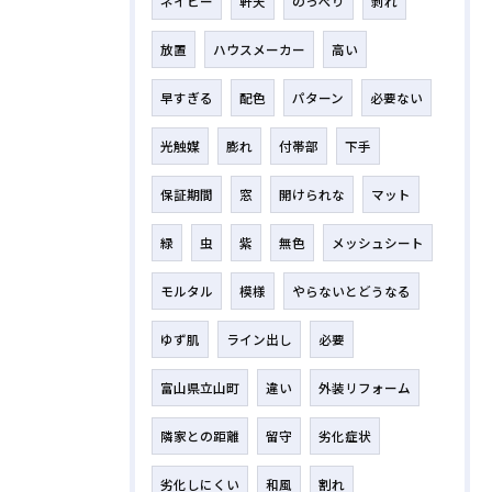
ネイビー
軒天
のっぺり
剝れ
放置
ハウスメーカー
高い
早すぎる
配色
パターン
必要ない
光触媒
膨れ
付帯部
下手
保証期間
窓
開けられな
マット
緑
虫
紫
無色
メッシュシート
モルタル
模様
やらないとどうなる
ゆず肌
ライン出し
必要
富山県立山町
違い
外装リフォーム
隣家との距離
留守
劣化症状
劣化しにくい
和風
割れ