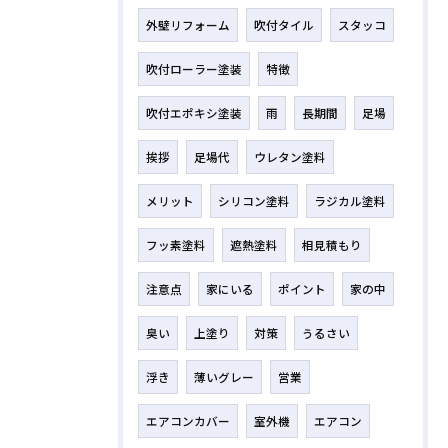
外壁リフォーム
吹付タイル
スタッコ
吹付ローラー塗装
特徴
吹付エポキシ塗装
雨
長期間
足場
挨拶
足場代
ウレタン塗料
メリット
シリコン塗料
ラジカル塗料
フッ素塗料
遮熱塗料
相見積もり
注意点
家にいる
ポイント
家の中
臭い
上塗り
対策
うるさい
浮き
薄いグレー
営業
エアコンカバー
室外機
エアコン