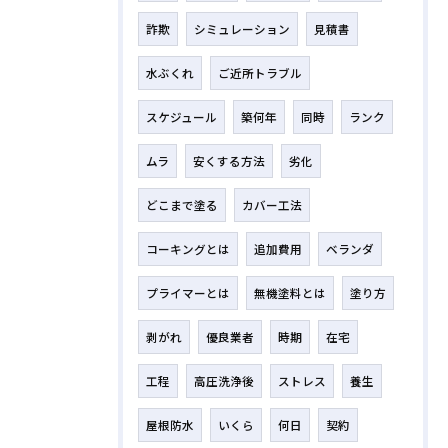
詐欺
シミュレーション
見積書
水ぶくれ
ご近所トラブル
スケジュール
築何年
同時
ランク
ムラ
安くする方法
劣化
どこまで塗る
カバー工法
コーキングとは
追加費用
ベランダ
プライマーとは
無機塗料とは
塗り方
剥がれ
優良業者
時期
在宅
工程
高圧洗浄後
ストレス
養生
屋根防水
いくら
何日
契約