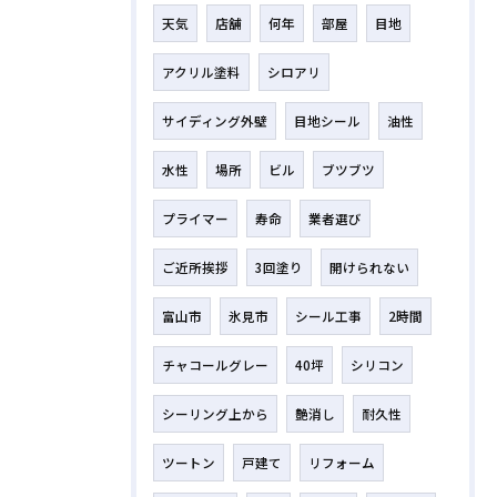
天気
店舗
何年
部屋
目地
アクリル塗料
シロアリ
サイディング外壁
目地シール
油性
水性
場所
ビル
ブツブツ
プライマー
寿命
業者選び
ご近所挨拶
3回塗り
開けられない
富山市
氷見市
シール工事
2時間
チャコールグレー
40坪
シリコン
シーリング上から
艶消し
耐久性
ツートン
戸建て
リフォーム