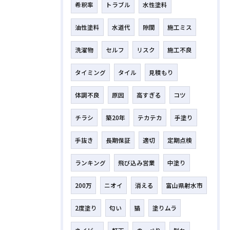
希釈率
トラブル
水性塗料
油性塗料
水道代
隙間
施工ミス
洗濯物
セルフ
リスク
施工不良
タイミング
タイル
見積もり
体調不良
原因
高すぎる
コツ
チラシ
築20年
テカテカ
手塗り
手抜き
長期保証
適切
定期点検
ランキング
飛び込み営業
中塗り
200万
ニオイ
消える
富山県射水市
2度塗り
匂い
猫
塗りムラ