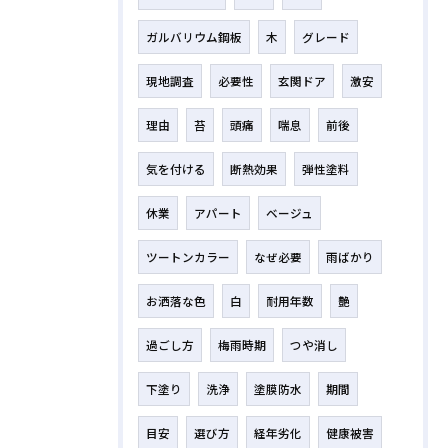
ガルバリウム鋼板
木
グレード
現地調査
必要性
玄関ドア
激安
理由
苔
頭痛
喘息
前後
気を付ける
断熱効果
弾性塗料
休業
アパート
ベージュ
ツートンカラー
なぜ必要
雨ばかり
お洒落な色
白
耐用年数
艶
過ごし方
梅雨時期
つや消し
下塗り
洗浄
塗膜防水
期間
目安
選び方
経年劣化
健康被害